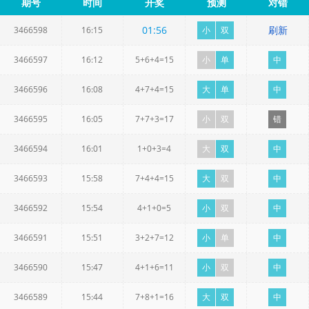
期号
时间
开奖
预测
对错
01
:
56
刷新
3466598
16:15
小
双
3466597
16:12
5+6+4=15
小
单
中
3466596
16:08
4+7+4=15
大
单
中
3466595
16:05
7+7+3=17
小
双
错
3466594
16:01
1+0+3=4
大
双
中
3466593
15:58
7+4+4=15
大
双
中
3466592
15:54
4+1+0=5
小
双
中
3466591
15:51
3+2+7=12
小
单
中
3466590
15:47
4+1+6=11
小
双
中
3466589
15:44
7+8+1=16
大
双
中