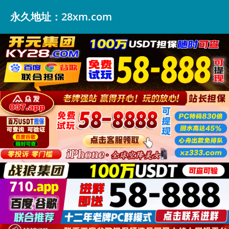
永久地址：28xm.com