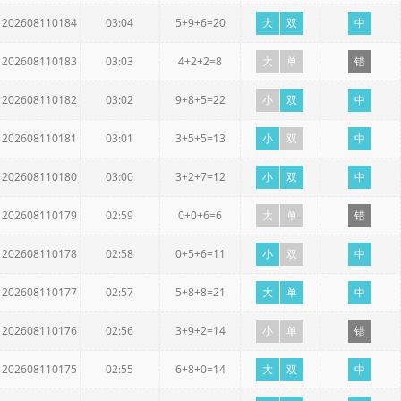
202608110184
03:04
5+9+6=20
大
双
中
202608110183
03:03
4+2+2=8
大
单
错
202608110182
03:02
9+8+5=22
小
双
中
202608110181
03:01
3+5+5=13
小
双
中
202608110180
03:00
3+2+7=12
小
双
中
202608110179
02:59
0+0+6=6
大
单
错
202608110178
02:58
0+5+6=11
小
双
中
202608110177
02:57
5+8+8=21
大
单
中
202608110176
02:56
3+9+2=14
小
单
错
202608110175
02:55
6+8+0=14
大
双
中