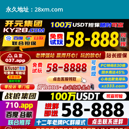
永久地址：28xm.com