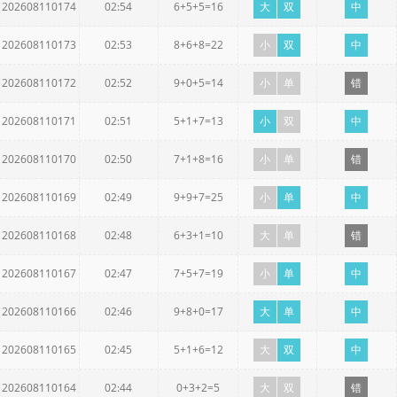
202608110174
02:54
6+5+5=16
大
双
中
202608110173
02:53
8+6+8=22
小
双
中
202608110172
02:52
9+0+5=14
小
单
错
202608110171
02:51
5+1+7=13
小
双
中
202608110170
02:50
7+1+8=16
小
单
错
202608110169
02:49
9+9+7=25
小
单
中
202608110168
02:48
6+3+1=10
大
单
错
202608110167
02:47
7+5+7=19
小
单
中
202608110166
02:46
9+8+0=17
大
单
中
202608110165
02:45
5+1+6=12
大
双
中
202608110164
02:44
0+3+2=5
大
双
错