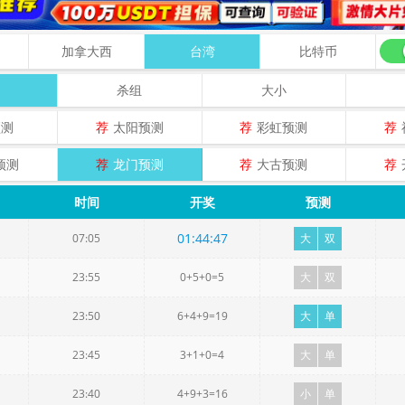
加拿大西
台湾
比特币
杀组
大小
预测
荐
太阳预测
荐
彩虹预测
荐
预测
荐
龙门预测
荐
大古预测
荐
时间
开奖
预测
01
:
44
:
46
07:05
大
双
23:55
0+5+0=5
大
双
23:50
6+4+9=19
大
单
23:45
3+1+0=4
大
单
23:40
4+9+3=16
小
单